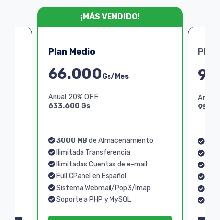
¡MÁS VENDIDO!
Plan Medio
Plan
66.000
99
Gs/Mes
Anual 20% OFF
Anual
633.600 Gs
950.4
3000 MB
de Almacenamiento
o
40
Ilimitada Transferencia
Ilim
Ilimitadas Cuentas de e-mail
Ilim
Full CPanel en Español
Full
Sistema Webmail/Pop3/Imap
p
Sis
Soporte a PHP y MySQL
Sopo